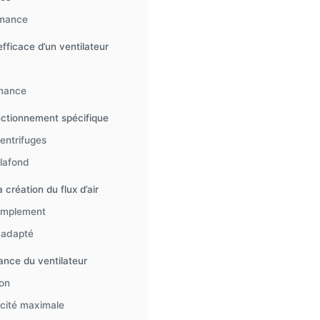
rmance
fficace d’un ventilateur
rmance
nctionnement spécifique
entrifuges
plafond
création du flux d’air
simplement
r adapté
mance du ventilateur
ion
cacité maximale