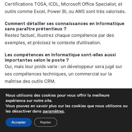
Certifications TOSA, ICDL, Microsoft Office Specialist, et
outils comme Excel, Power BI, ou AWS sont très valorisés.
Comment détailler ses connaissances en informatique
sans paraître prétentieux ?
Restez factuel, illustrez chaque compétence par des
exemples, et précisez le contexte d’utilisation.
Les compétences en informatique sont-elles aussi
importantes selon le poste ?
Oui, mais leur poids varie : un développeur sera jugé sur
ses compétences techniques, un commercial sur la
maîtrise des outils CRM.
Dois-je mentionner mon expérience d’auto-
Nous utilisons des cookies pour vous offrir la meilleure
apprentissage en informatique ?
expérience sur notre site.
Absolument, surtout si elle aboutit à des réalisations ou à
Vous pouvez en savoir plus sur les cookies que nous utilisons ou
les désactiver dans
paramètres
.
une certification. Cela prouve votre motivation et votre
adaptabilité. Pour aller plus loin, lisez
Le langage
Accepter
Rejeter
informatique dans les mots fléchés : astuces et solutions
.