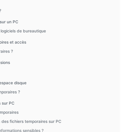
?
 sur un PC
e logiciels de bureautique
oires et accès
aires ?
nsions
’espace disque
mporaires ?
s sur PC
emporaires
des fichiers temporaires sur PC
informations sensibles ?