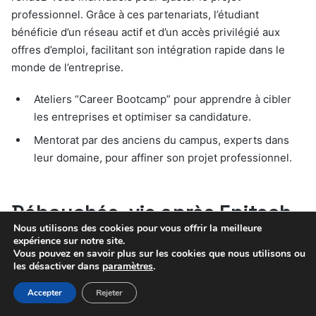
professionnel. Grâce à ces partenariats, l’étudiant
bénéficie d’un réseau actif et d’un accès privilégié aux
offres d’emploi, facilitant son intégration rapide dans le
monde de l’entreprise.
Ateliers “Career Bootcamp” pour apprendre à cibler
les entreprises et optimiser sa candidature.
Mentorat par des anciens du campus, experts dans
leur domaine, pour affiner son projet professionnel.
Débouchés, vie après Epitech
Nous utilisons des cookies pour vous offrir la meilleure
Lille et conseils pour bien
expérience sur notre site.
s’intégrer
Vous pouvez en savoir plus sur les cookies que nous utilisons ou
les désactiver dans
paramètres
.
Accepter
Rejeter
Après avoir franchi toutes les étapes à Epitech Lille, vous
vous demandez quels métiers s’offrent à vous ? Les