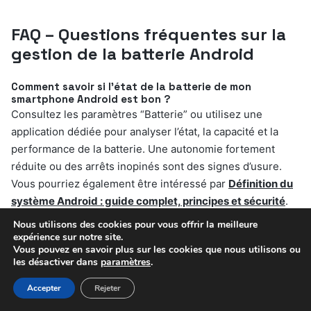
FAQ – Questions fréquentes sur la
gestion de la batterie Android
Comment savoir si l’état de la batterie de mon
smartphone Android est bon ?
Consultez les paramètres “Batterie” ou utilisez une
application dédiée pour analyser l’état, la capacité et la
performance de la batterie. Une autonomie fortement
réduite ou des arrêts inopinés sont des signes d’usure.
Vous pourriez également être intéressé par
Définition du
système Android : guide complet, principes et sécurité
.
Nous utilisons des cookies pour vous offrir la meilleure
Quelle application recommandez-vous pour surveiller la
expérience sur notre site.
consommation de batterie ?
Vous pouvez en savoir plus sur les cookies que nous utilisons ou
Des applications comme AccuBattery ou GSam Battery
les désactiver dans
paramètres
.
Monitor offrent une surveillance détaillée de la
Accepter
Rejeter
consommation, l’état et l’optimisation de la batterie sur
Android.