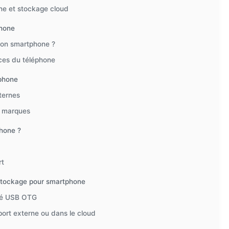
ne et stockage cloud
phone
 son smartphone ?
ces du téléphone
tphone
ternes
s marques
hone ?
rt
de stockage pour smartphone
clé USB OTG
port externe ou dans le cloud