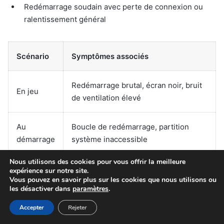
Redémarrage soudain avec perte de connexion ou
ralentissement général
Scénario
Symptômes associés
Redémarrage brutal, écran noir, bruit
En jeu
de ventilation élevé
Au
Boucle de redémarrage, partition
démarrage
système inaccessible
Nous utilisons des cookies pour vous offrir la meilleure
Redémarrage sans cause apparente,
expérience sur notre site.
En veille
Vous pouvez en savoir plus sur les cookies que nous utilisons ou
perte des fichiers ouverts
les désactiver dans
paramètres
.
Accepter
Rejeter
Identifier ces cas particuliers permet d’orienter le