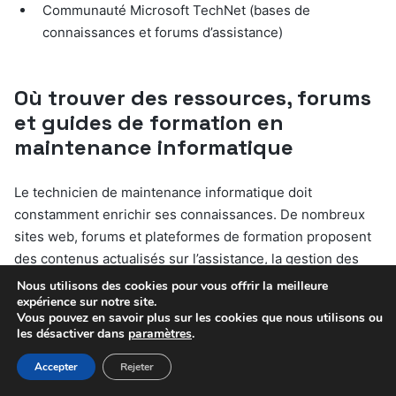
Communauté Microsoft TechNet (bases de
connaissances et forums d’assistance)
Où trouver des ressources, forums
et guides de formation en
maintenance informatique
Le technicien de maintenance informatique doit
constamment enrichir ses connaissances. De nombreux
sites web, forums et plateformes de formation proposent
des contenus actualisés sur l’assistance, la gestion des
problèmes logiciel et matériel, les réseaux et la sécurité
Nous utilisons des cookies pour vous offrir la meilleure
expérience sur notre site.
informatique. Participer à des communautés en ligne,
Vous pouvez en savoir plus sur les cookies que nous utilisons ou
suivre des MOOC ou consulter des guides pratiques
les désactiver dans
paramètres
.
permet de rester performant et informé. L’accès à une
Accepter
Rejeter
information fiable et à jour est un gage de
professionnalisme et d’efficacité dans ce secteur en